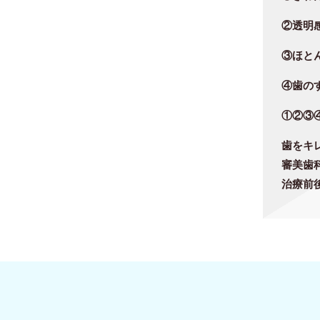
②
透明
③
ほと
④歯の
①②③
歯をキ
審美歯
治療前