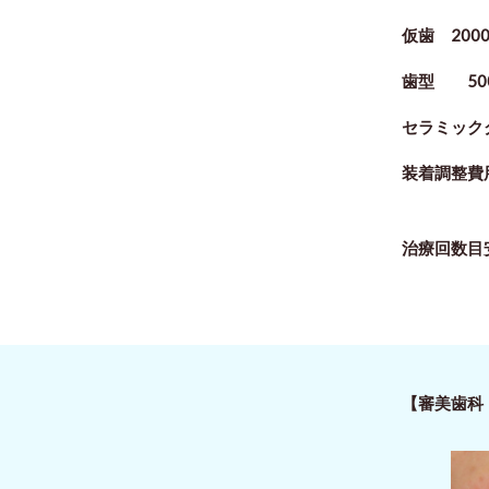
仮歯 200
歯型 50
セラミックク
装着調整費用
治療回数目
【審美歯科