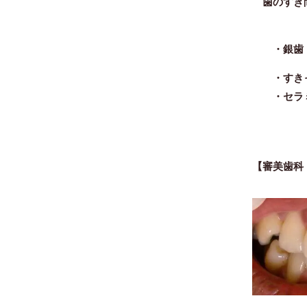
歯のすき間
・
銀歯
・すきっ
・セラミ
【審美歯科