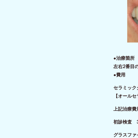
●治療箇
左右2番目
●費用
セラミッ
【オールセ
上記治療費
初診検査 3
グラスファイ