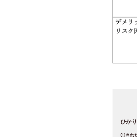
ひか
①きわ