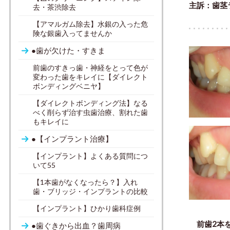
主訴：歯茎
去・茶渋除去
【アマルガム除去】水銀の入った危
険な銀歯入ってませんか
●歯が欠けた・すきま
前歯のすきっ歯・神経をとって色が
変わった歯をキレイに【ダイレクト
ボンディングベニヤ】
【ダイレクトボンディング法】なる
べく削らず治す虫歯治療、割れた歯
もキレイに
●【インプラント治療】
【インプラント】よくある質問につ
いて55
【1本歯がなくなったら？】入れ
歯・ブリッジ・インプラントの比較
【インプラント】ひかり歯科症例
前歯2本
●歯ぐきから出血？歯周病