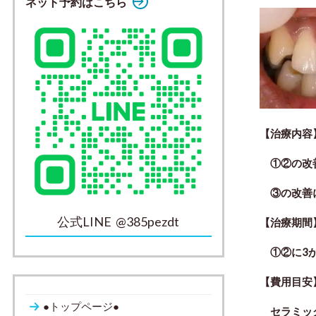
ネット予約はこちら
【
治療内容
①②の改
③の改善
公式LINE @385pezdt
【
治療期間
①②に3か
【
費用目安
●トップページ●
セラミ