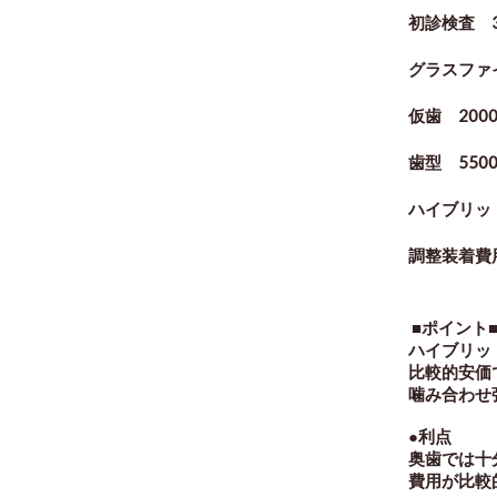
初診検査 3
グラスファイ
仮歯 2000
歯型 550
ハイブリッド
調整装着費用
■ポイント
ハイブリッ
比較的安価
噛み合わせ
●利点
奥歯では十
費用が比