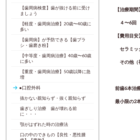
【歯周病検査】歯が抜ける前に受け
【
治療期間
ましょう
４〜6回
【軽度・歯周病治療】20歳〜40歳に
多い
【
費用目安
【歯周病】が予防できる【歯ブラ
シ・歯磨き粉】
セラミッ
【中等度・歯周病治療】40歳〜60歳
に多い
その他（初診
【重度・歯周病治療】50歳以降に急
増
●口腔外科
前歯6本治
抜かない親知らず・抜く親知らず
最小限の2
歯ぎしり治療 歯が壊れる前
に・・・
顎がはずれた時の治療法
ひかり
口の中のできもの【良性・悪性腫