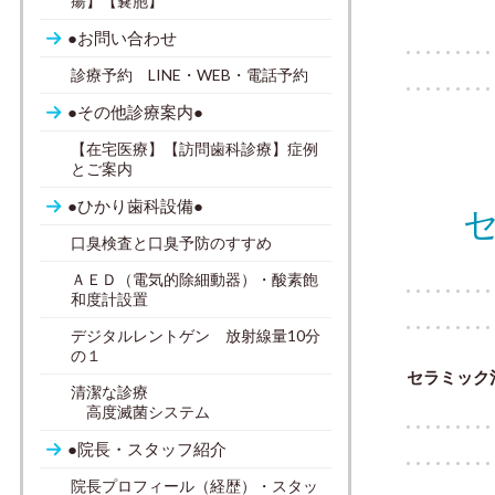
瘍】【嚢胞】
●お問い合わせ
診療予約 LINE・WEB・電話予約
●その他診療案内●
【在宅医療】【訪問歯科診療】症例
とご案内
●ひかり歯科設備●
口臭検査と口臭予防のすすめ
ＡＥＤ（電気的除細動器）・酸素飽
和度計設置
デジタルレントゲン 放射線量10分
の１
セラミック
清潔な診療
高度滅菌システム
●院長・スタッフ紹介
院長プロフィール（経歴）・スタッ