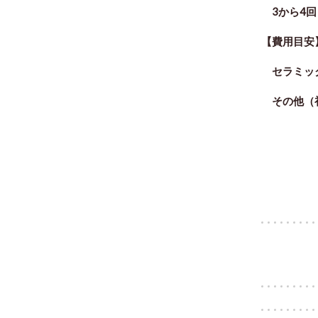
3から4
【
費用目安
セラミッ
その他（初診
ひかり