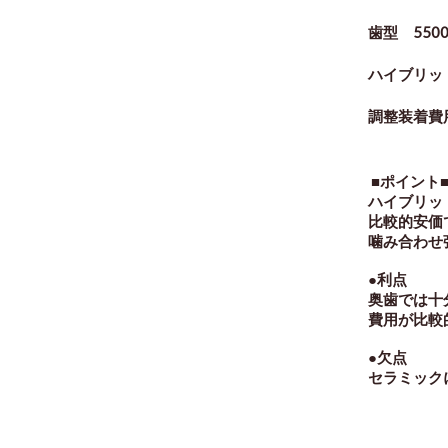
歯型 550
ハイブリッド
調整装着費用
■ポイント
ハイブリッ
比較的安価
噛み合わせ
●利点
奥歯では十
費用が比
●欠点
セラミック