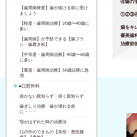
④歯の
【歯周病検査】歯が抜ける前に受け
ましょう
①②③
【軽度・歯周病治療】20歳〜40歳に
歯をキ
多い
審美歯
【歯周病】が予防できる【歯ブラ
治療前
シ・歯磨き粉】
【中等度・歯周病治療】40歳〜60歳
に多い
【重度・歯周病治療】50歳以降に急
増
●口腔外科
抜かない親知らず・抜く親知らず
歯ぎしり治療 歯が壊れる前
に・・・
顎がはずれた時の治療法
口の中のできもの【良性・悪性腫