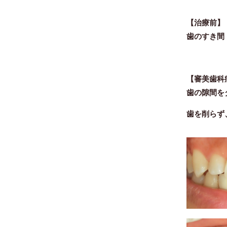
【治療前】
歯のすき間
【審美歯科
歯の隙間を
歯を削らず