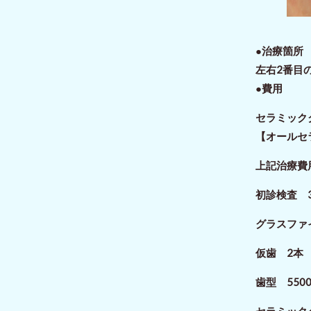
●治療箇
左右2番目
●費用
セラミッ
【オールセ
上記治療費
初診検査 3
グラスファイ
仮歯 2本 
歯型 550