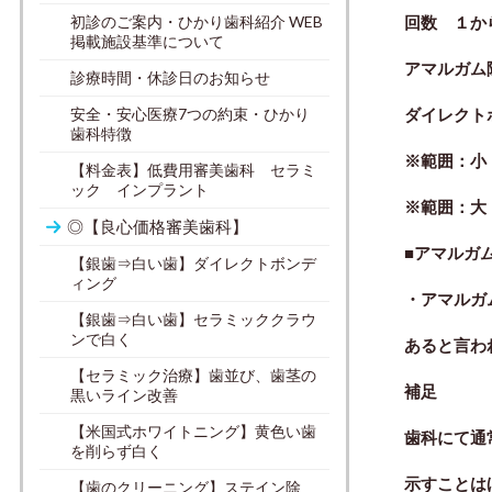
初診のご案内・ひかり歯科紹介 WEB
回数 １か
掲載施設基準について
アマルガム
診療時間・休診日のお知らせ
安全・安心医療7つの約束・ひかり
ダイレクト
歯科特徴
※範囲：小
【料金表】低費用審美歯科 セラミ
ック インプラント
※範囲：大
◎【良心価格審美歯科】
■アマルガ
【銀歯⇒白い歯】ダイレクトボンデ
ィング
・アマルガ
【銀歯⇒白い歯】セラミッククラウ
ンで白く
あると言
わ
【セラミック治療】歯並び、歯茎の
補足
黒いライン改善
【米国式ホワイトニング】黄色い歯
歯科にて通
を削らず白く
示すことは
【歯のクリーニング】ステイン除