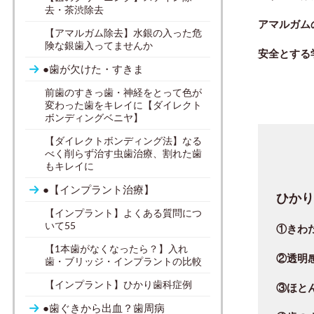
去・茶渋除去
アマルガム
【アマルガム除去】水銀の入った危
険な銀歯入ってませんか
安全とする
●歯が欠けた・すきま
前歯のすきっ歯・神経をとって色が
変わった歯をキレイに【ダイレクト
ボンディングベニヤ】
【ダイレクトボンディング法】なる
べく削らず治す虫歯治療、割れた歯
もキレイに
●【インプラント治療】
ひか
【インプラント】よくある質問につ
いて55
①きわ
【1本歯がなくなったら？】入れ
②
透明
歯・ブリッジ・インプラントの比較
【インプラント】ひかり歯科症例
③
ほと
●歯ぐきから出血？歯周病