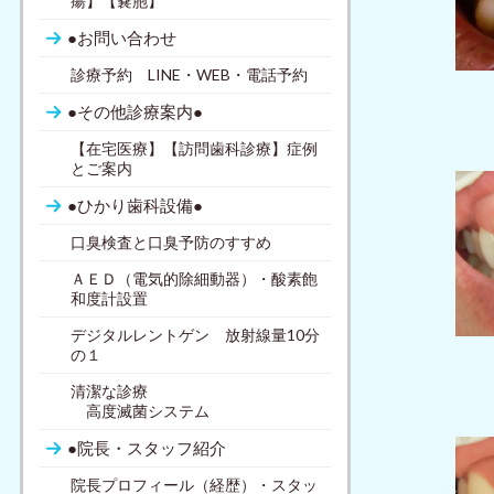
瘍】【嚢胞】
●お問い合わせ
診療予約 LINE・WEB・電話予約
●その他診療案内●
【在宅医療】【訪問歯科診療】症例
とご案内
●ひかり歯科設備●
口臭検査と口臭予防のすすめ
ＡＥＤ（電気的除細動器）・酸素飽
和度計設置
デジタルレントゲン 放射線量10分
の１
清潔な診療
高度滅菌システム
●院長・スタッフ紹介
院長プロフィール（経歴）・スタッ