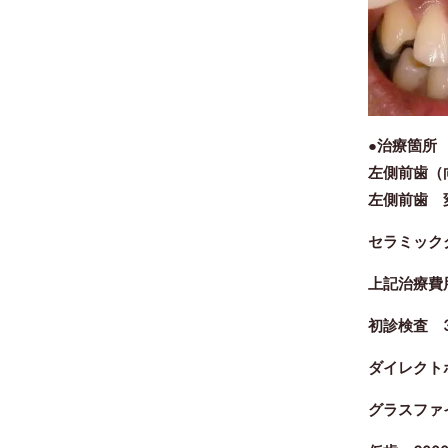
●治療箇
左側前歯（
左側前歯 
セラミッ
上記治療費
初診検査 3
ダイレクトボ
グラスファ