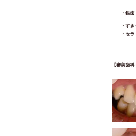
・
銀歯
・すきっ
・セラミ
【審美歯科