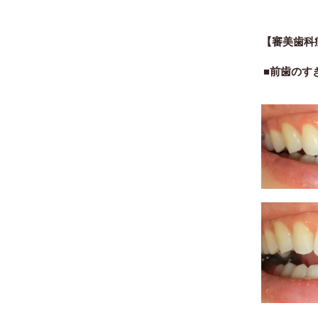
【審美歯科
■前歯のす