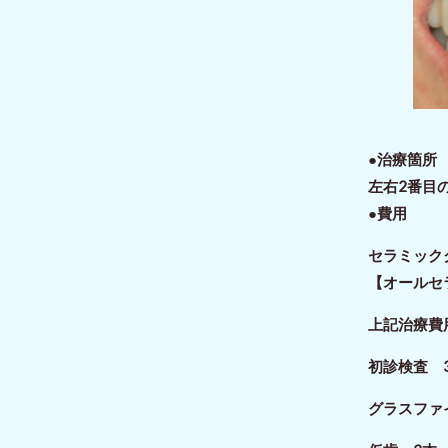
●治療箇
左右2番目
●費用
セラミッ
【オールセ
上記治療費
初診検査 3
グラスファイ