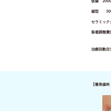
仮歯 200
歯型 50
セラミックク
装着調整費用
治療回数目
【審美歯科