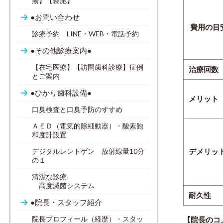
瘍】【嚢胞】
●お問い合わせ
費用の目
診療予約 LINE・WEB・電話予約
●その他診療案内●
【在宅医療】【訪問歯科診療】症例
治療回数
とご案内
●ひかり歯科設備●
メリット
口臭検査と口臭予防のすすめ
ＡＥＤ（電気的除細動器）・酸素飽
和度計設置
デジタルレントゲン 放射線量10分
デメリッ
の１
清潔な診療
高度滅菌システム
耐久性
●院長・スタッフ紹介
院長プロフィール（経歴）・スタッ
【院長のコ