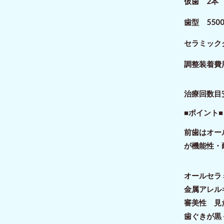
仮歯 2本 
歯型 550
セラミックク
調整装着費
治療回数目
■ポイント■
前歯はオー
が機能性・
オールセラ
金属アレル
審美性 見
歯ぐきが黒