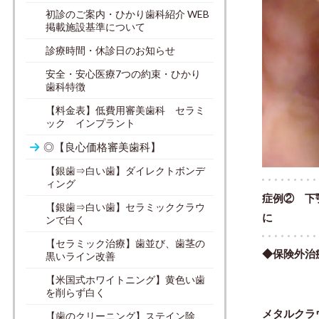
初診のご案内・ひかり歯科紹介 WEB
掲載施設基準について
診療時間・休診日のお知らせ
安全・安心医療7つの約束・ひかり
歯科特徴
【料金表】低費用審美歯科 セラミ
ック インプラント
◎【良心価格審美歯科】
【銀歯⇒白い歯】ダイレクトボンデ
ィング
症例② 下
【銀歯⇒白い歯】セラミッククラウ
に
ンで白く
【セラミック治療】歯並び、歯茎の
◆保険外治
黒いライン改善
【米国式ホワイトニング】黄色い歯
を削らず白く
メタルクラ
【歯のクリーニング】ステイン除