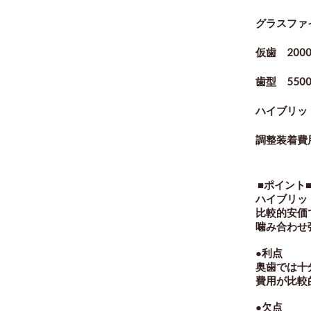
グラスファイ
仮歯 2000
歯型 550
ハイブリッド
調整装着費用
■ポイント
ハイブリッ
比較的安価
噛み合わせ
●利点
奥歯では十
費用が比
●欠点