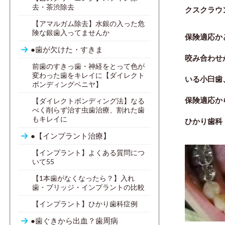
去・茶渋除去
クスクラウ
【アマルガム除去】水銀の入った危
険な銀歯入ってませんか
保険適応か
●歯が欠けた・すきま
咬み合わせ
前歯のすきっ歯・神経をとって色が
変わった歯をキレイに【ダイレクト
いる小臼歯
ボンディングベニヤ】
保険適応か
【ダイレクトボンディング法】なる
べく削らず治す虫歯治療、割れた歯
もキレイに
ひかり歯科
●【インプラント治療】
【インプラント】よくある質問につ
いて55
【1本歯がなくなったら？】入れ
歯・ブリッジ・インプラントの比較
【インプラント】ひかり歯科症例
●歯ぐきから出血？歯周病