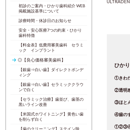
ULTRADEN
初診のご案内・ひかり歯科紹介 WEB
掲載施設基準について
診療時間・休診日のお知らせ
安全・安心医療7つの約束・ひかり
歯科特徴
【料金表】低費用審美歯科 セラミ
ック インプラント
◎【良心価格審美歯科】
ひか
【銀歯⇒白い歯】ダイレクトボンデ
ィング
①きわ
【銀歯⇒白い歯】セラミッククラウ
ンで白く
②
透明
【セラミック治療】歯並び、歯茎の
③
ほと
黒いライン改善
【米国式ホワイトニング】黄色い歯
④歯の
を削らず白く
①②③
【歯のクリーニング】ステイン除