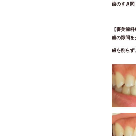
歯のすき間
【審美歯科
歯の隙間を
歯を削らず