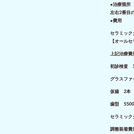
●治療箇
左右2番目
●費用
セラミッ
【オールセ
上記治療費
初診検査 3
グラスファイ
仮歯 2本 
歯型 550
セラミックク
調整装着費