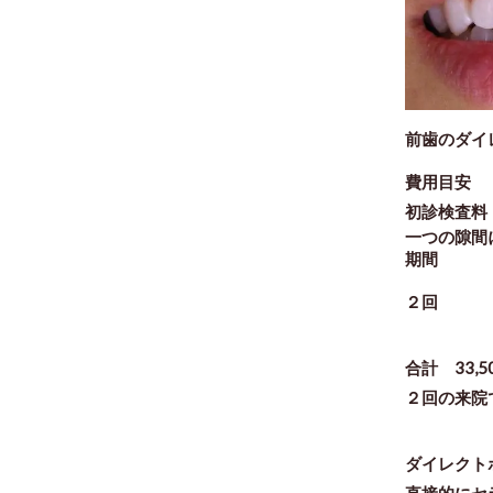
前歯のダイ
費用目安
初診検査料
一つの隙間に
期間
２回
合計 33,5
２回の来院
ダイレクト
直接的にセ