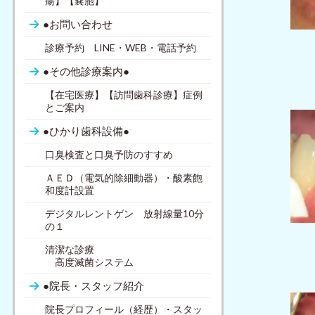
瘍】【嚢胞】
●お問い合わせ
診療予約 LINE・WEB・電話予約
●その他診療案内●
【在宅医療】【訪問歯科診療】症例
とご案内
●ひかり歯科設備●
口臭検査と口臭予防のすすめ
ＡＥＤ（電気的除細動器）・酸素飽
和度計設置
デジタルレントゲン 放射線量10分
の１
清潔な診療
高度滅菌システム
●院長・スタッフ紹介
院長プロフィール（経歴）・スタッ