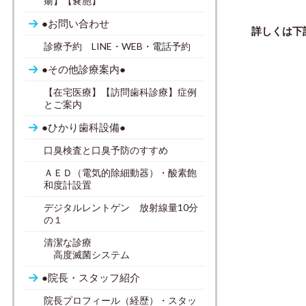
瘍】【嚢胞】
●お問い合わせ
詳しくは下
診療予約 LINE・WEB・電話予約
●その他診療案内●
【在宅医療】【訪問歯科診療】症例
とご案内
●ひかり歯科設備●
口臭検査と口臭予防のすすめ
ＡＥＤ（電気的除細動器）・酸素飽
和度計設置
デジタルレントゲン 放射線量10分
の１
清潔な診療
高度滅菌システム
●院長・スタッフ紹介
院長プロフィール（経歴）・スタッ