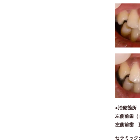
●治療箇
左側前歯（
左側前歯 
セラミッ