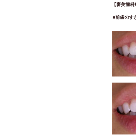
【審美歯科
■前歯のす