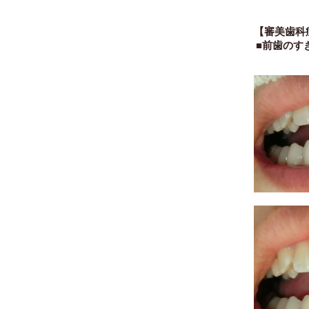
【審美歯科
■前歯のす