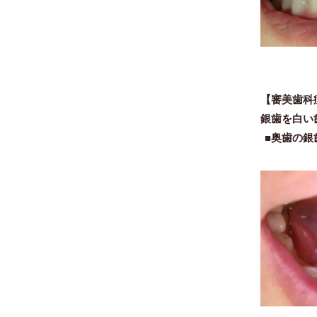
【審美歯科
銀歯を白い
■奥歯の銀