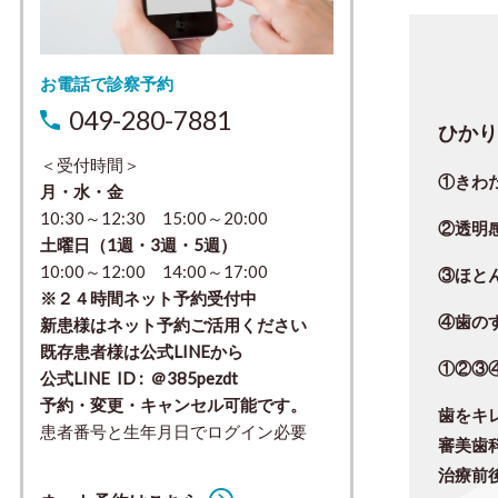
お電話で診察予約
049-280-7881
ひか
＜受付時間＞
①きわ
月・水・金
10:30～12:30 15:00～20:00
②
透明
土曜日（1週・3週・5週）
10:00～12:00 14:00～17:00
③
ほと
※２４時間ネット予約受付中
④歯の
新患様はネット予約ご活用ください
既存患者様は公式LINEから
①②③
公式LINE ID : ＠385pezdt
予約・変更・キャンセル可能です。
歯をキ
患者番号と生年月日でログイン必要
審美歯
治療前