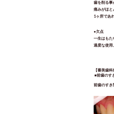
歯を削る事
痛みがほと
1ヶ所であ
●欠点
一生はもた
過度な使用
【審美歯科
■前歯のす
前歯のすき