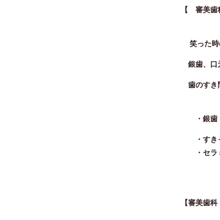
【 審美歯
笑った時
銀歯、口元
歯のすき間
・
銀歯
・すきっ
・セラミ
【審美歯科