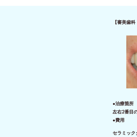
【審美歯科
●治療箇
左右2番目
●費用
セラミッ