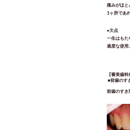
痛みがほと
1ヶ所であ
●欠点
一生はもた
過度な使用
【審美歯科
■前歯のす
前歯のすき