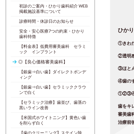
初診のご案内・ひかり歯科紹介 WEB
掲載施設基準について
診療時間・休診日のお知らせ
ひか
安全・安心医療7つの約束・ひかり
歯科特徴
①きわ
【料金表】低費用審美歯科 セラミ
ック インプラント
②
透明
◎【良心価格審美歯科】
③
ほと
【銀歯⇒白い歯】ダイレクトボンデ
ィング
④歯の
【銀歯⇒白い歯】セラミッククラウ
ンで白く
①②③
【セラミック治療】歯並び、歯茎の
歯をキ
黒いライン改善
審美歯
【米国式ホワイトニング】黄色い歯
治療前
を削らず白く
【歯のクリーニング】ステイン除