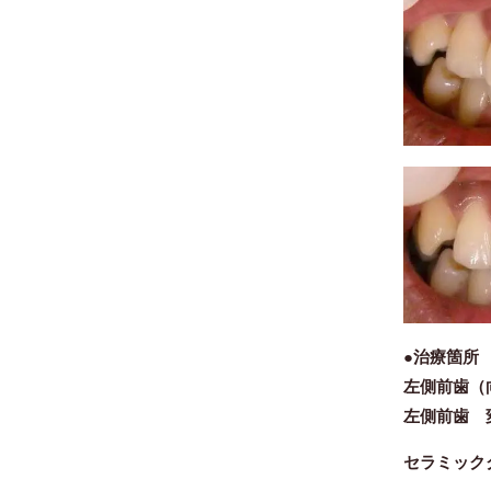
●治療箇
左側前歯（
左側前歯 
セラミッ