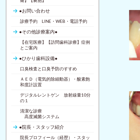
瘍】【嚢胞】
●お問い合わせ
診療予約 LINE・WEB・電話予約
●その他診療案内●
【在宅医療】【訪問歯科診療】症例
とご案内
●ひかり歯科設備●
口臭検査と口臭予防のすすめ
ＡＥＤ（電気的除細動器）・酸素飽
和度計設置
デジタルレントゲン 放射線量10分
の１
清潔な診療
高度滅菌システム
●院長・スタッフ紹介
院長プロフィール（経歴）・スタッ