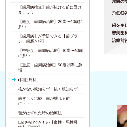
④歯の
【歯周病検査】歯が抜ける前に受け
ましょう
①②③
【軽度・歯周病治療】20歳〜40歳に
歯をキ
多い
審美歯
【歯周病】が予防できる【歯ブラ
治療前
シ・歯磨き粉】
【中等度・歯周病治療】40歳〜60歳
に多い
【重度・歯周病治療】50歳以降に急
増
●口腔外科
抜かない親知らず・抜く親知らず
歯ぎしり治療 歯が壊れる前
に・・・
顎がはずれた時の治療法
口の中のできもの【良性・悪性腫