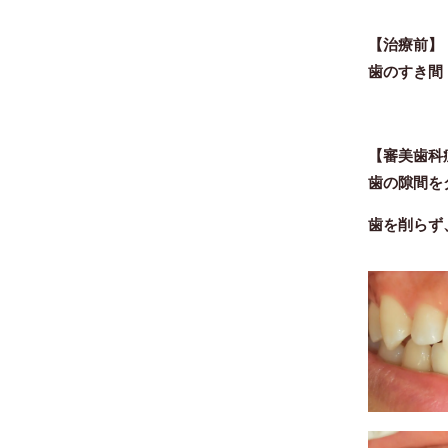
【治療前】
歯のすき間
【審美歯科
歯の隙間を
歯を削らず