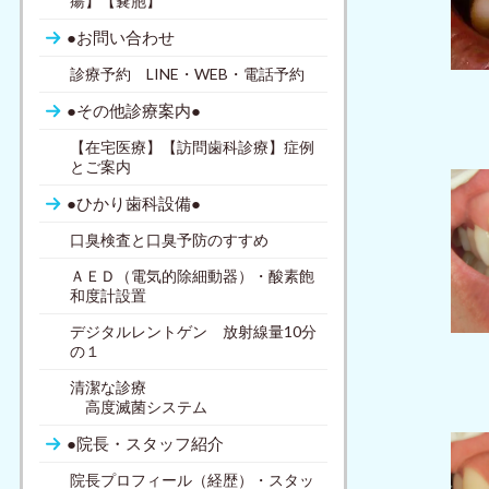
瘍】【嚢胞】
●お問い合わせ
診療予約 LINE・WEB・電話予約
●その他診療案内●
【在宅医療】【訪問歯科診療】症例
とご案内
●ひかり歯科設備●
口臭検査と口臭予防のすすめ
ＡＥＤ（電気的除細動器）・酸素飽
和度計設置
デジタルレントゲン 放射線量10分
の１
清潔な診療
高度滅菌システム
●院長・スタッフ紹介
院長プロフィール（経歴）・スタッ