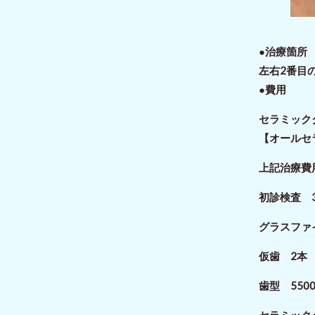
●治療箇
左右2番目
●費用
セラミッ
【オールセ
上記治療費
初診検査 3
グラスファイ
仮歯 2本 
歯型 550