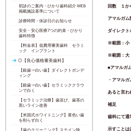
初診のご案内・ひかり歯科紹介 WEB
回数 １か
掲載施設基準について
アマルガム
診療時間・休診日のお知らせ
安全・安心医療7つの約束・ひかり
ダイレクト
歯科特徴
※範囲：小
【料金表】低費用審美歯科 セラミ
ック インプラント
※範囲：大
◎【良心価格審美歯科】
■アマルガ
【銀歯⇒白い歯】ダイレクトボンデ
ィング
・アマルガ
【銀歯⇒白い歯】セラミッククラウ
ンで白く
あると言
わ
【セラミック治療】歯並び、歯茎の
補足
黒いライン改善
【米国式ホワイトニング】黄色い歯
歯科にて通
を削らず白く
示すことは
【歯のクリーニング】ステイン除