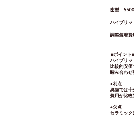
歯型 550
ハイブリッド
調整装着費用
■ポイント
ハイブリッ
比較的安価
噛み合わせ
●利点
奥歯では十
費用が比
●欠点
セラミック