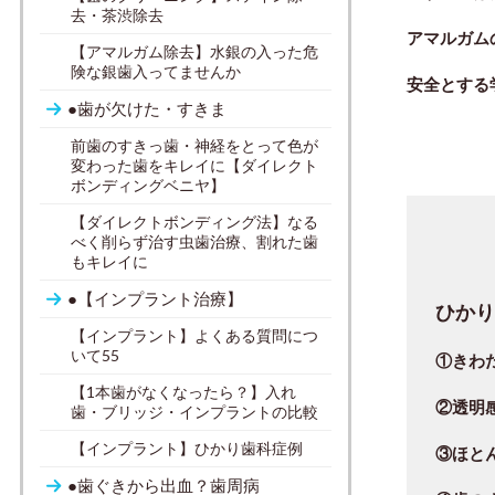
去・茶渋除去
アマルガム
【アマルガム除去】水銀の入った危
険な銀歯入ってませんか
安全とする
●歯が欠けた・すきま
前歯のすきっ歯・神経をとって色が
変わった歯をキレイに【ダイレクト
ボンディングベニヤ】
【ダイレクトボンディング法】なる
べく削らず治す虫歯治療、割れた歯
もキレイに
●【インプラント治療】
ひか
【インプラント】よくある質問につ
いて55
①きわ
【1本歯がなくなったら？】入れ
②
透明
歯・ブリッジ・インプラントの比較
【インプラント】ひかり歯科症例
③
ほと
●歯ぐきから出血？歯周病